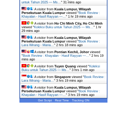
untuk Tahun 2025 — Ms…
"
31 mins ago
A visitor from
Kuala Lumpur, Wilayah
Persekutuan Kuala Lumpur
viewed "
Book Review :
Khayalan - Hasif Rayyan —…
"
1 hr 19 mins ago
A visitor from
Ho Chi Minh City, Ho Chi Minh
viewed "
Koleksi Buku untuk Tahun 2025 — Ms…
"
1 hr
29 mins ago
A visitor from
Kuala Lumpur, Wilayah
Persekutuan Kuala Lumpur
viewed "
Book Review :
Lara Wirang - Maria…
"
2 hrs 18 mins ago
A visitor from
Pontian Kechil, Johor
viewed
"
Book Review : Khayalan - Hasif Rayyan —…
"
2 hrs 19
mins ago
A visitor from
Tuyen Quang
viewed "
Koleksi
Buku untuk Tahun 2025 — Ms…
"
3 hrs 1 min ago
A visitor from
Singapore
viewed "
Book Review :
Lara Wirang - Maria…
"
3 hrs 19 mins ago
A visitor from
Kuala Lumpur, Wilayah
Persekutuan Kuala Lumpur
viewed "
Book Review :
Khayalan - Hasif Rayyan —…
"
3 hrs 19 mins ago
Get Script
Real Time
Tracking ON