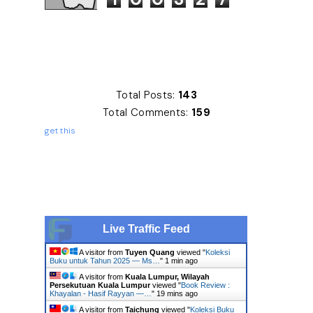
Total Posts:
143
Total Comments:
159
get this
Live Traffic Feed
A visitor from
Tuyen Quang
viewed "
Koleksi
Buku untuk Tahun 2025 — Ms…
"
1 min ago
A visitor from
Kuala Lumpur, Wilayah
Persekutuan Kuala Lumpur
viewed "
Book Review :
Khayalan - Hasif Rayyan —…
"
19 mins ago
A visitor from
Taichung
viewed "
Koleksi Buku